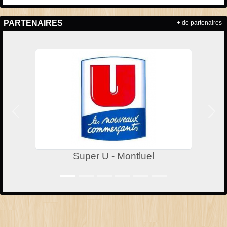
PARTENAIRES
+ de partenaires
Précedent
Suiv
Super U - Montluel