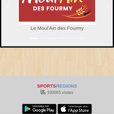
Précedent
Suiv
Le Moul'Ain des Fourmy
SPORTS
REGIONS
330065
visites