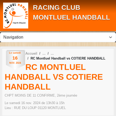
Panneau de gestion des cookies
RACING CLUB
MONTLUEL HANDBALL
Le
samedi
Accueil
16
RC Montluel Handball vs COTIERE HANDBALL
NOV.
2024
RC MONTLUEL
HANDBALL VS COTIERE
HANDBALL
CHPT MOINS DE 11 CONFIRME, 2ème journée
Le
samedi
16
nov.
2024
de 13h30 à 15h
Lieu :
RUE DU LOUP
01120
MONTLUEL