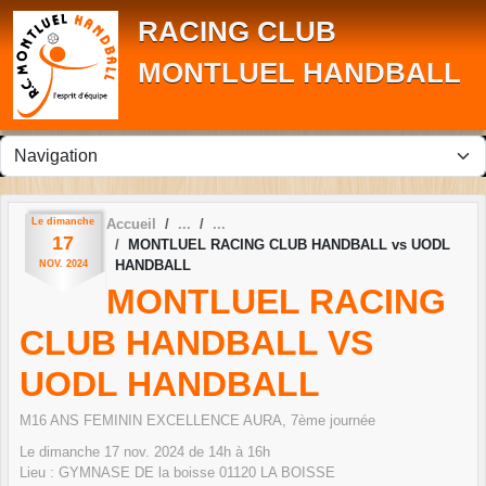
Panneau de gestion des cookies
RACING CLUB
MONTLUEL HANDBALL
Le
dimanche
Accueil
17
MONTLUEL RACING CLUB HANDBALL vs UODL
HANDBALL
NOV.
2024
MONTLUEL RACING
CLUB HANDBALL VS
UODL HANDBALL
M16 ANS FEMININ EXCELLENCE AURA, 7ème journée
Le
dimanche
17
nov.
2024
de 14h à 16h
Lieu :
GYMNASE DE la boisse
01120
LA BOISSE