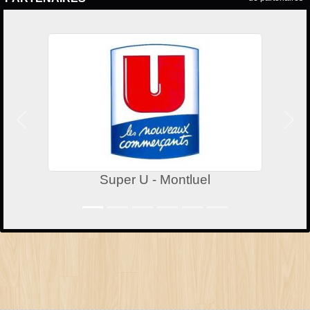
Précedent
Suiv
Super U - Montluel