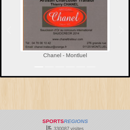
Précedent
Suiv
Chanel - Montluel
SPORTS
REGIONS
330087
visites