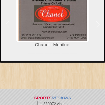
Précedent
Suiv
Chanel - Montluel
SPORTS
REGIONS
330072
visites