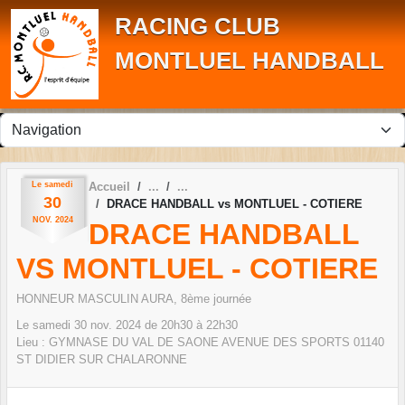
Panneau de gestion des cookies
RACING CLUB
MONTLUEL HANDBALL
Le
samedi
Accueil
30
DRACE HANDBALL vs MONTLUEL - COTIERE
NOV.
2024
DRACE HANDBALL
VS MONTLUEL - COTIERE
HONNEUR MASCULIN AURA, 8ème journée
Le
samedi
30
nov.
2024
de 20h30 à 22h30
Lieu :
GYMNASE DU VAL DE SAONE AVENUE DES SPORTS
01140
ST DIDIER SUR CHALARONNE