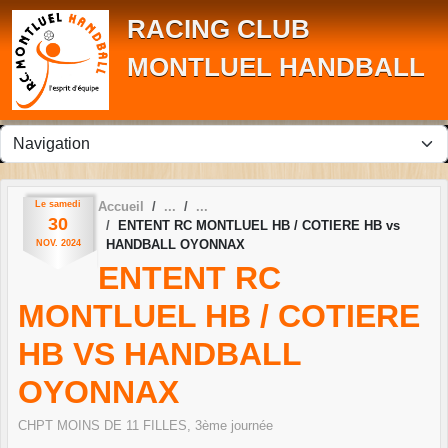
Panneau de gestion des cookies
RACING CLUB
MONTLUEL HANDBALL
Le
samedi
Accueil
30
ENTENT RC MONTLUEL HB / COTIERE HB vs
HANDBALL OYONNAX
NOV.
2024
ENTENT RC
MONTLUEL HB / COTIERE
HB VS HANDBALL
OYONNAX
CHPT MOINS DE 11 FILLES, 3ème journée