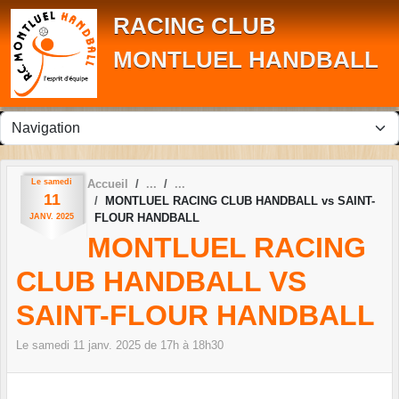
Panneau de gestion des cookies
RACING CLUB
MONTLUEL HANDBALL
Le
samedi
Accueil
11
MONTLUEL RACING CLUB HANDBALL vs SAINT-
FLOUR HANDBALL
JANV.
2025
MONTLUEL RACING
CLUB HANDBALL VS
SAINT-FLOUR HANDBALL
Le
samedi
11
janv.
2025
de 17h à 18h30