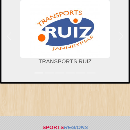
Précedent
Suiv
TRANSPORTS RUIZ
SPORTS
REGIONS