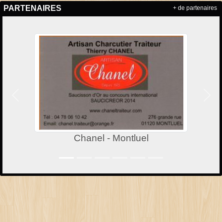
PARTENAIRES
+ de partenaires
Précedent
Suiv
Chanel - Montluel