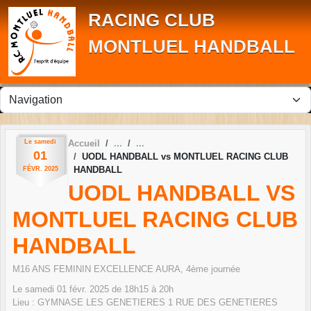
Panneau de gestion des cookies
RACING CLUB
MONTLUEL HANDBALL
Le
samedi
Accueil
01
UODL HANDBALL vs MONTLUEL RACING CLUB
HANDBALL
FÉVR.
2025
UODL HANDBALL VS
MONTLUEL RACING CLUB
HANDBALL
M16 ANS FEMININ EXCELLENCE AURA, 4ème journée
Le
samedi
01
févr.
2025
de 18h15 à 20h
Lieu :
GYMNASE LES GENETIERES 1 RUE DES GENETIERES