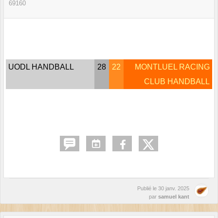
69160
UODL HANDBALL
28
22
MONTLUEL RACING
CLUB HANDBALL
Publié le
30 janv. 2025
par
samuel kant