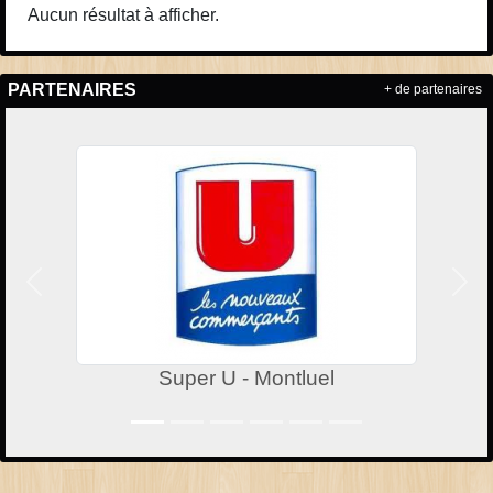
Aucun résultat à afficher.
PARTENAIRES
+ de partenaires
Précedent
Suiv
Super U - Montluel