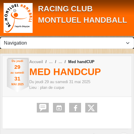
Panneau de gestion des cookies
RACING CLUB
MONTLUEL HANDBALL
Du
jeudi
Accueil
Med handCUP
29
MED HANDCUP
au
samedi
31
Du
jeudi
29
au
samedi
31
mai
2025
MAI
2025
Lieu :
plan de cuque