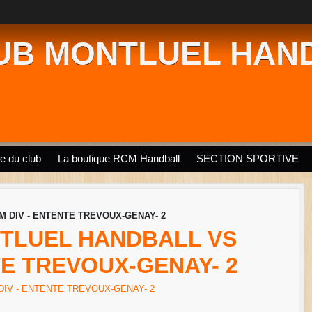
UB MONTLUEL HAN
ie du club
La boutique RCM Handball
SECTION SPORTIVE
 DIV - ENTENTE TREVOUX-GENAY- 2
TLUEL HANDBALL VS
TE TREVOUX-GENAY- 2
DIV - ENTENTE TREVOUX-GENAY- 2