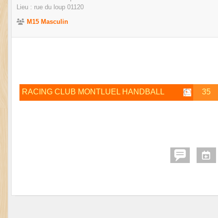
Lieu :
rue du loup
01120
M15 Masculin
RACING CLUB MONTLUEL HANDBALL
35