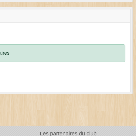
ires.
Les partenaires du club