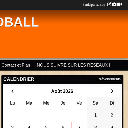
Participer au site :
DBALL
Contact et Plan
NOUS SUIVRE SUR LES RESEAUX !
CALENDRIER
+ d'évènements
Août 2026
Lu
Ma
Me
Je
Ve
Sa
Di
1
2
3
4
5
6
7
8
9