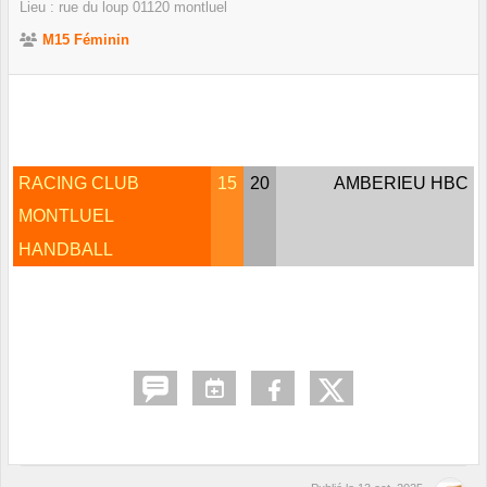
Lieu :
rue du loup
01120
montluel
M15 Féminin
RACING CLUB
15
20
AMBERIEU HBC
MONTLUEL
HANDBALL