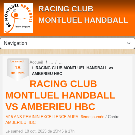
Panneau de gestion des cookies
RACING CLUB
MONTLUEL HANDBALL
Le
samedi
Accueil
18
RACING CLUB MONTLUEL HANDBALL vs
AMBERIEU HBC
OCT.
2025
RACING CLUB
MONTLUEL HANDBALL
VS AMBERIEU HBC
M15 ANS FEMININ EXCELLENCE AURA, 6ème journée
/ Contre
AMBERIEU HBC
Le
samedi
18
oct.
2025
de 15h45 à 17h