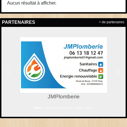
Aucun résultat à afficher.
PARTENAIRES
+ de partenaires
Précedent
Suiv
JMPlomberie