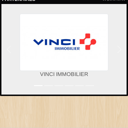
Précedent
Suiv
VINCI IMMOBILIER