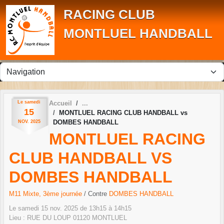
Panneau de gestion des cookies
RACING CLUB
MONTLUEL HANDBALL
Le
samedi
Accueil
15
MONTLUEL RACING CLUB HANDBALL vs
DOMBES HANDBALL
NOV.
2025
MONTLUEL RACING
CLUB HANDBALL VS
DOMBES HANDBALL
M11 Mixte, 3ème journée
/ Contre
DOMBES HANDBALL
Le
samedi
15
nov.
2025
de 13h15 à 14h15
Lieu :
RUE DU LOUP
01120
MONTLUEL