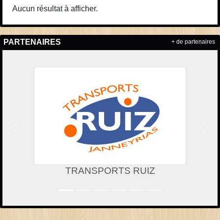
Aucun résultat à afficher.
PARTENAIRES
+ de partenaires
Précedent
Suiv
TRANSPORTS RUIZ