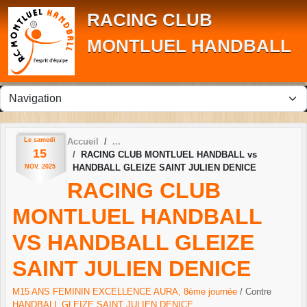
Panneau de gestion des cookies
RACING CLUB
MONTLUEL HANDBALL
Le
samedi
Accueil
15
RACING CLUB MONTLUEL HANDBALL vs
HANDBALL GLEIZE SAINT JULIEN DENICE
NOV.
2025
RACING CLUB
MONTLUEL HANDBALL
VS HANDBALL GLEIZE
SAINT JULIEN DENICE
M15 ANS FEMININ EXCELLENCE AURA, 8ème journée
/ Contre
HANDBALL GLEIZE SAINT JULIEN DENICE