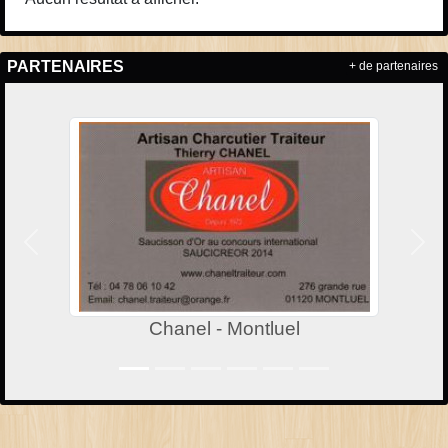
PARTENAIRES
+ de partenaires
Précedent
Suiv
Chanel - Montluel