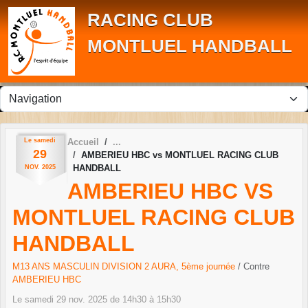
Panneau de gestion des cookies
RACING CLUB
MONTLUEL HANDBALL
Le
samedi
Accueil
29
AMBERIEU HBC vs MONTLUEL RACING CLUB
HANDBALL
NOV.
2025
AMBERIEU HBC VS
MONTLUEL RACING CLUB
HANDBALL
M13 ANS MASCULIN DIVISION 2 AURA, 5ème journée
/ Contre
AMBERIEU HBC
Le
samedi
29
nov.
2025
de 14h30 à 15h30