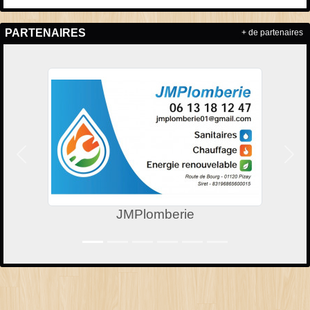
PARTENAIRES
+ de partenaires
Précedent
Suiv
JMPlomberie