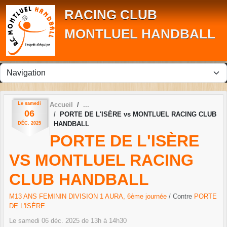
Panneau de gestion des cookies
RACING CLUB
MONTLUEL HANDBALL
Le
samedi
Accueil
06
PORTE DE L'ISÈRE vs MONTLUEL RACING CLUB
HANDBALL
DÉC.
2025
PORTE DE L'ISÈRE
VS MONTLUEL RACING
CLUB HANDBALL
M13 ANS FEMININ DIVISION 1 AURA, 6ème journée
/ Contre
PORTE
DE L'ISÈRE
Le
samedi
06
déc.
2025
de 13h à 14h30