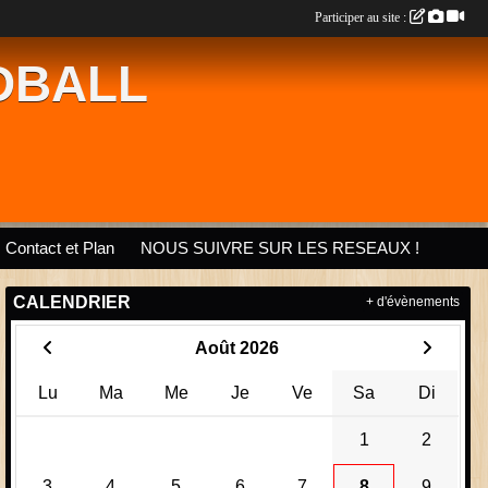
Participer au site :
DBALL
Contact et Plan
NOUS SUIVRE SUR LES RESEAUX !
CALENDRIER
+ d'évènements
Août 2026
Lu
Ma
Me
Je
Ve
Sa
Di
1
2
3
4
5
6
7
8
9