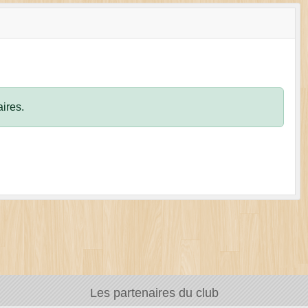
ires.
Les partenaires du club