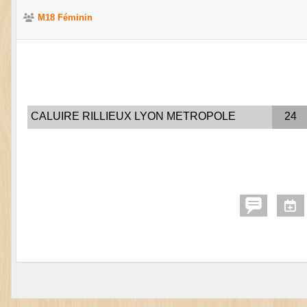
M18 Féminin
CALUIRE RILLIEUX LYON METROPOLE
24