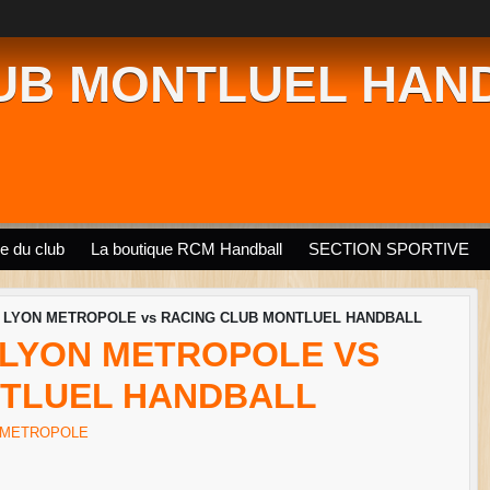
UB MONTLUEL HAN
ie du club
La boutique RCM Handball
SECTION SPORTIVE
X LYON METROPOLE vs RACING CLUB MONTLUEL HANDBALL
X LYON METROPOLE VS
NTLUEL HANDBALL
N METROPOLE