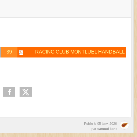
39
RACING CLUB MONTLUEL HANDBALL
Publié le
05 janv. 2026
par
samuel kant