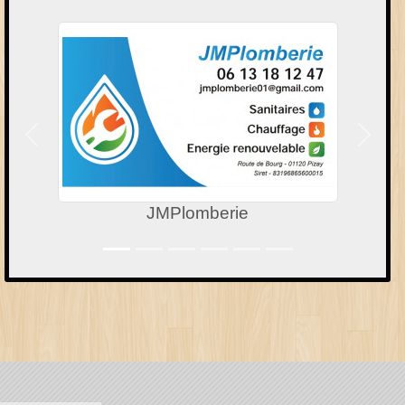
Précedent
Suivan
JMPlomberie