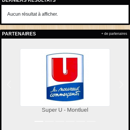
DERNIERS RÉSULTATS
Aucun résultat à afficher.
PARTENAIRES
+ de partenaires
Précedent
Suiv
Super U - Montluel