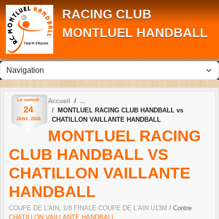
Panneau de gestion des cookies
RACING CLUB
MONTLUEL HANDBALL
Le
samedi
Accueil
24
MONTLUEL RACING CLUB HANDBALL vs
CHATILLON VAILLANTE HANDBALL
JANV.
2026
MONTLUEL RACING
CLUB HANDBALL VS
CHATILLON VAILLANTE
HANDBALL
COUPE DE L'AIN, 1/8 FINALE COUPE DE L'AIN U13M
/ Contre
CHATILLON VAILLANTE HANDBALL