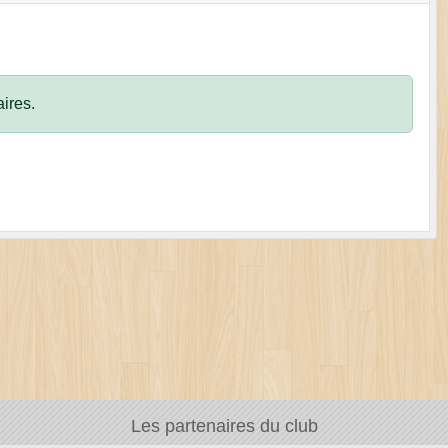
ires.
Les partenaires du club