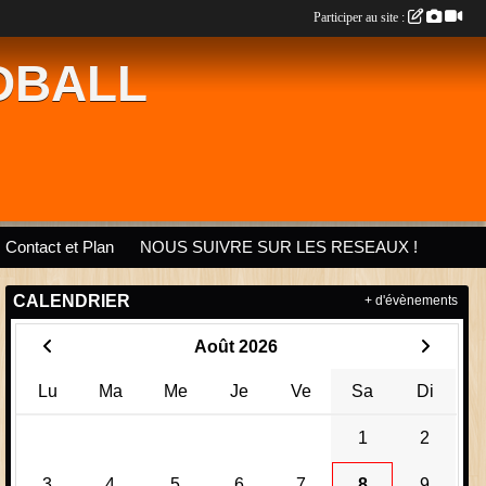
Participer au site :
DBALL
Contact et Plan
NOUS SUIVRE SUR LES RESEAUX !
CALENDRIER
+ d'évènements
Août 2026
Lu
Ma
Me
Je
Ve
Sa
Di
1
2
3
4
5
6
7
8
9