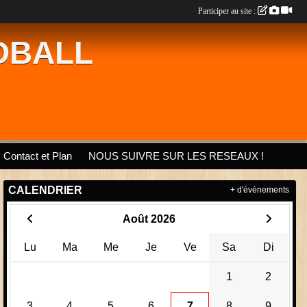
Participer au site :
DBALL
Contact et Plan
NOUS SUIVRE SUR LES RESEAUX !
CALENDRIER
+ d'évènements
Août 2026
Lu
Ma
Me
Je
Ve
Sa
Di
1
2
3
4
5
6
7
8
9