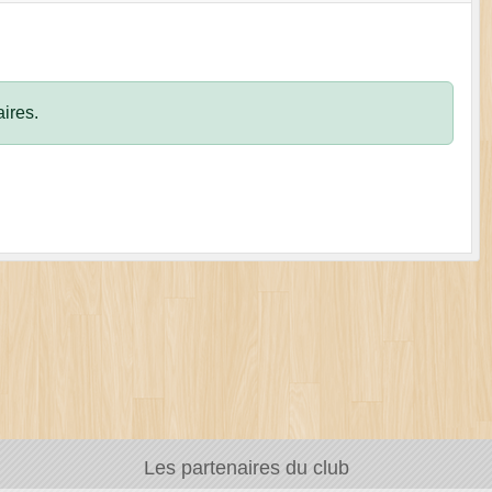
ires.
Les partenaires du club