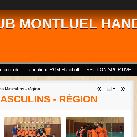
UB MONTLUEL HAN
ie du club
La boutique RCM Handball
SECTION SPORTIVE
ns Masculins - région
MASCULINS - RÉGION