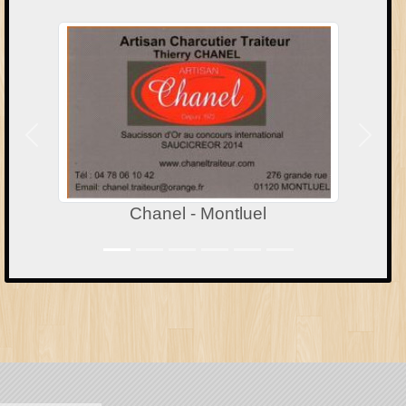
Précedent
Suivan
Chanel - Montluel