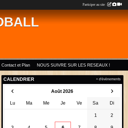
Participer au site :
DBALL
Contact et Plan
NOUS SUIVRE SUR LES RESEAUX !
CALENDRIER
+ d'évènements
Août 2026
Lu
Ma
Me
Je
Ve
Sa
Di
1
2
3
4
5
6
7
8
9