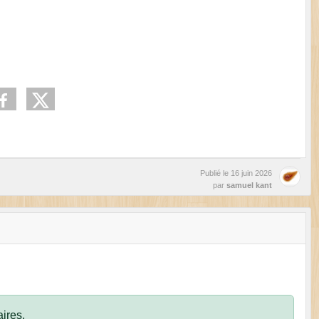
Publié le
16 juin 2026
par
samuel kant
ires.